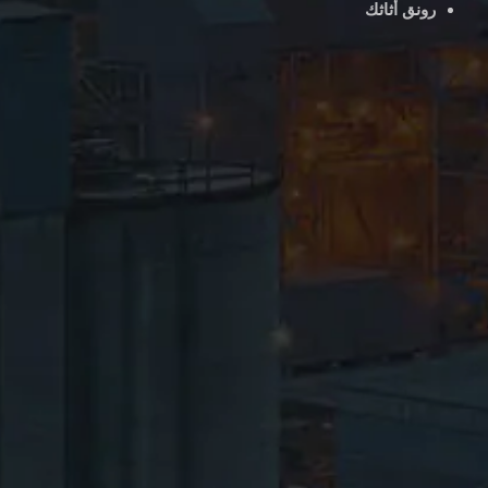
رونق أثاثك