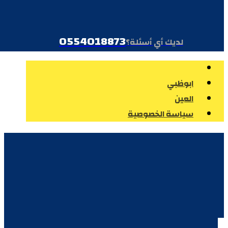
0554018873
لديك أي أسئلة؟
ابوظبي
العين
سياسة الخصوصية