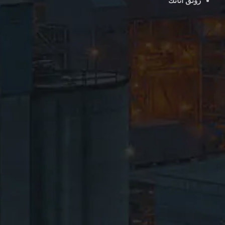
رونق أثاثك