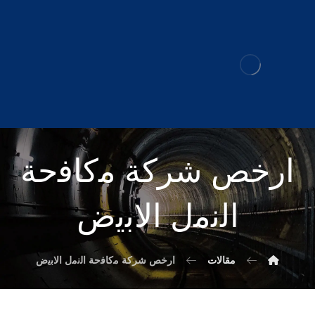
ارخص شركة ﻣﻛﺎﻓﺣﺔ
اﻟﻧﻣل اﻻﺑﻳض
مقالات
ارخص شركة ﻣﻛﺎﻓﺣﺔ اﻟﻧﻣل اﻻﺑﻳض