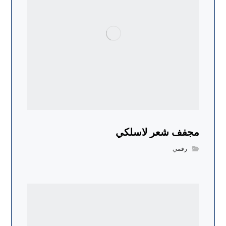
مجفف شعر لاسلكي
رقمي