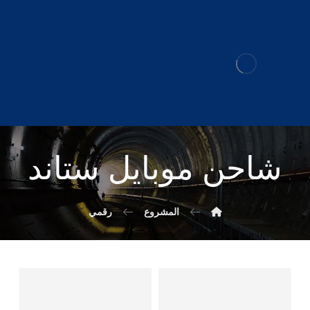
شاحن موبايل ستاند
المشروع
رقمي